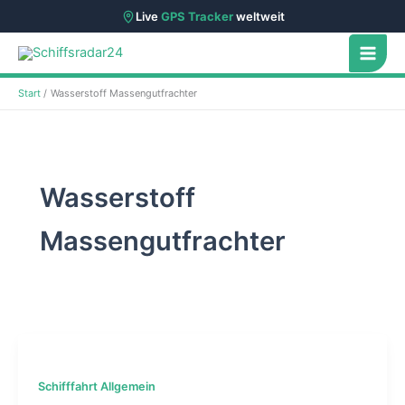
Live
GPS Tracker
weltweit
Zum
Inhalt
springen
Start
Wasserstoff Massengutfrachter
Wasserstoff
Massengutfrachter
Schifffahrt Allgemein