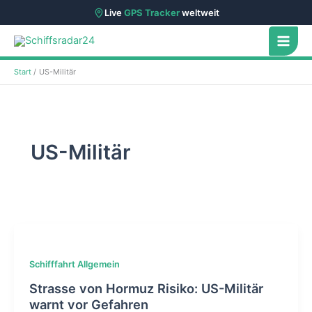
Live
GPS Tracker
weltweit
Zum
Inhalt
springen
Start
US-Militär
US-Militär
Schifffahrt Allgemein
Strasse von Hormuz Risiko: US-Militär
warnt vor Gefahren