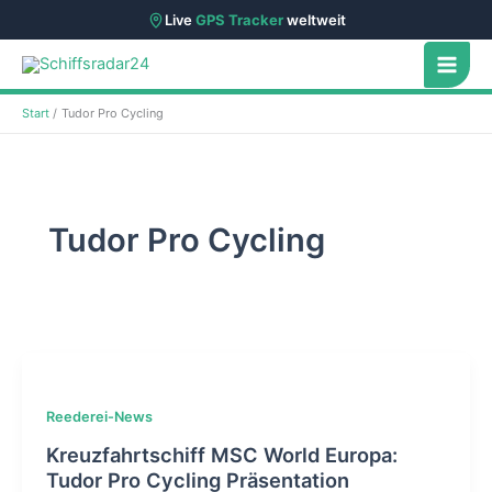
Live
GPS Tracker
weltweit
Zum
Inhalt
springen
Start
Tudor Pro Cycling
Tudor Pro Cycling
Reederei-News
Kreuzfahrtschiff MSC World Europa:
Tudor Pro Cycling Präsentation