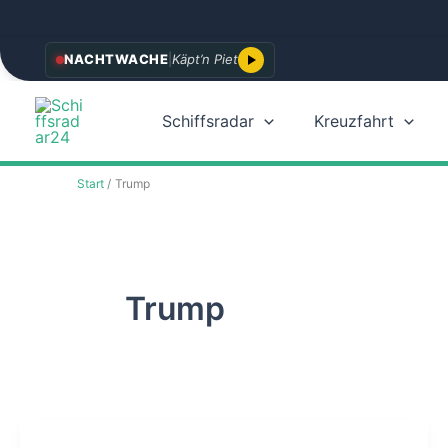
Zum
NACHTWACHE
|
Käpt’n Piet
Inhalt
springen
Schiffsradar
Kreuzfahrt
Start
Trump
Trump