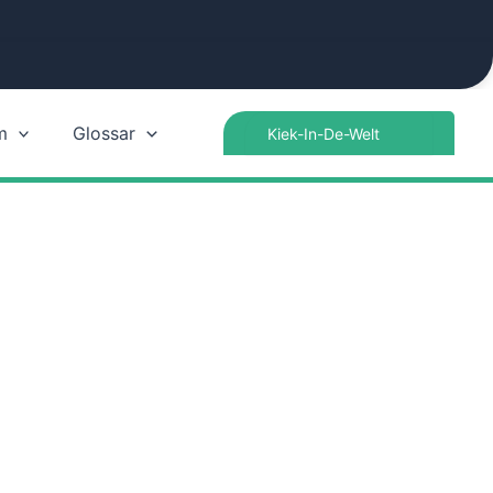
Search
m
Glossar
for: