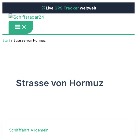
Live
GPS Tracker
weltweit
Zum
Inhalt
springen
Start
Strasse von Hormuz
Strasse von Hormuz
Schifffahrt Allgemein