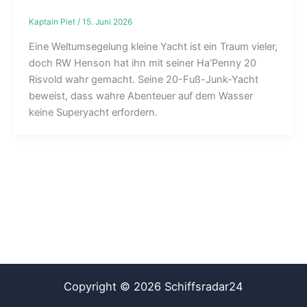
Kaptain Piet
/
15. Juni 2026
Eine Weltumsegelung kleine Yacht ist ein Traum vieler,
doch RW Henson hat ihn mit seiner Ha’Penny 20
Risvold wahr gemacht. Seine 20-Fuß-Junk-Yacht
beweist, dass wahre Abenteuer auf dem Wasser
keine Superyacht erfordern.
Copyright © 2026 Schiffsradar24