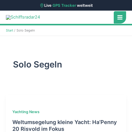
Live
GPS Tracker
weltweit
Zum
Inhalt
springen
Start
Solo Segeln
Solo Segeln
Yachting News
Weltumsegelung kleine Yacht: Ha’Penny
20 Risvold im Fokus