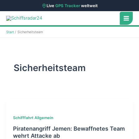
Live
GPS Tracker
weltweit
Zum
Inhalt
springen
Start
Sicherheitsteam
Sicherheitsteam
Schifffahrt Allgemein
Piratenangriff Jemen: Bewaffnetes Team
wehrt Attacke ab