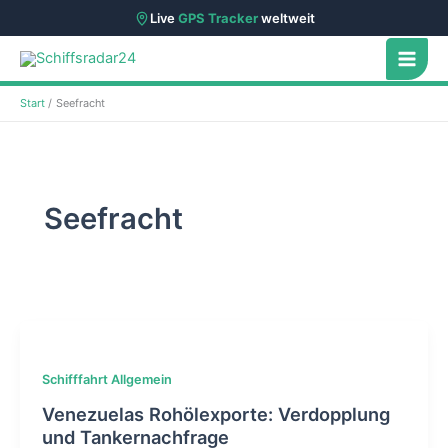
Live
GPS Tracker
weltweit
Zum
Inhalt
springen
Start
Seefracht
Seefracht
Schifffahrt Allgemein
Venezuelas Rohölexporte: Verdopplung
und Tankernachfrage