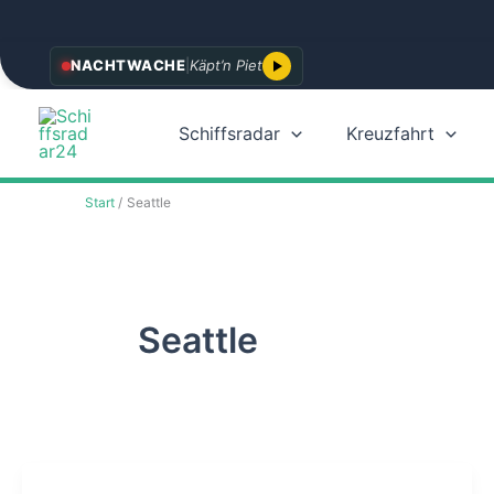
Zum
NACHTWACHE
|
Käpt’n Piet
Inhalt
springen
Schiffsradar
Kreuzfahrt
Start
Seattle
Seattle