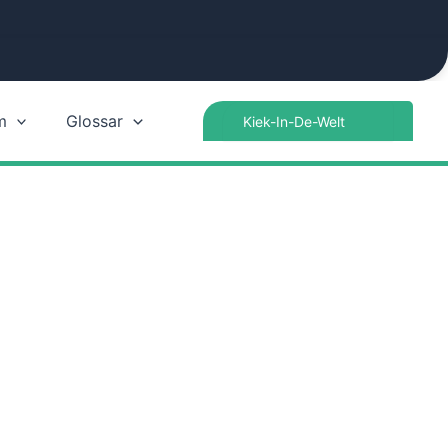
Search
m
Glossar
for: