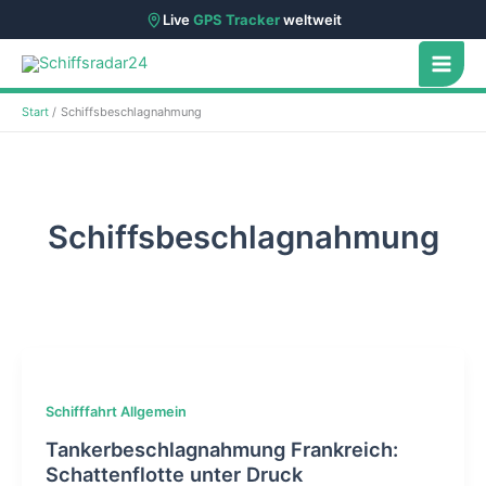
Live
GPS Tracker
weltweit
Zum
Inhalt
springen
Start
Schiffsbeschlagnahmung
Schiffsbeschlagnahmung
Schifffahrt Allgemein
Tankerbeschlagnahmung Frankreich:
Schattenflotte unter Druck