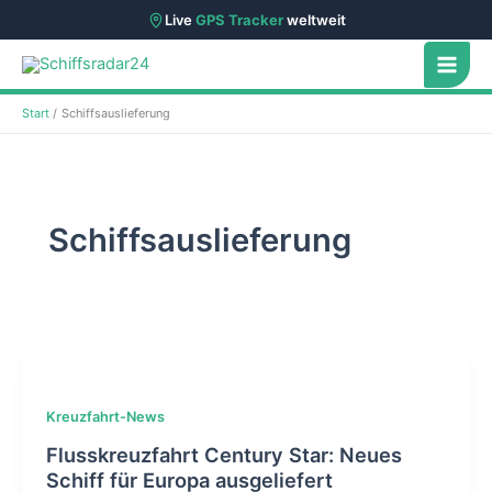
Live
GPS Tracker
weltweit
Zum
Inhalt
springen
Start
Schiffsauslieferung
Schiffsauslieferung
Kreuzfahrt-News
Flusskreuzfahrt Century Star: Neues
Schiff für Europa ausgeliefert