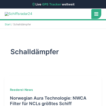
Live
GPS Tracker
weltweit
Zum
Inhalt
springen
Start
Schalldämpfer
Schalldämpfer
Reederei-News
Norwegian Aura Technologie: NWCA
Filter für NCLs größtes Schiff