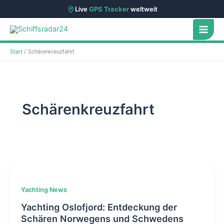
Live
GPS Tracker
weltweit
Zum
Inhalt
springen
Start
Schärenkreuzfahrt
Schärenkreuzfahrt
Yachting News
Yachting Oslofjord: Entdeckung der
Schären Norwegens und Schwedens