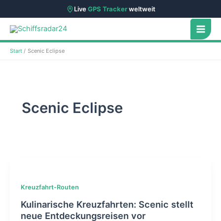
Live
GPS Tracker
weltweit
Zum
Inhalt
springen
Start
Scenic Eclipse
Scenic Eclipse
Kreuzfahrt-Routen
Kulinarische Kreuzfahrten: Scenic stellt
neue Entdeckungsreisen vor