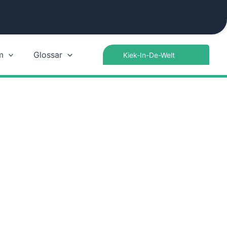
Search
m
Glossar
for: