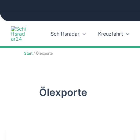
Zum
Inhalt
springen
Schiffsradar
Kreuzfahrt
Start
Ölexporte
Ölexporte