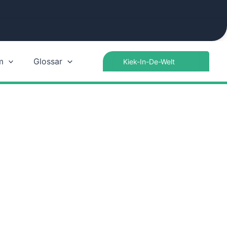
Search
m
Glossar
for: