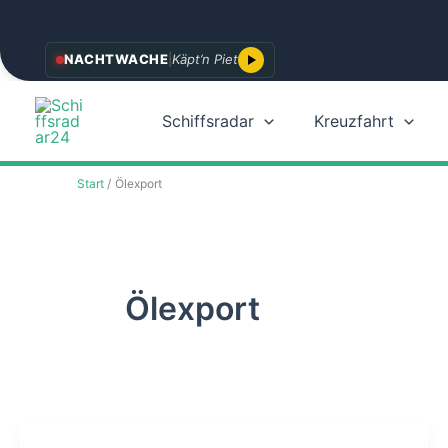
Zum
NACHTWACHE
|
Käpt’n Piet
Inhalt
springen
Schiffsradar
Kreuzfahrt
Start
Ölexport
Ölexport