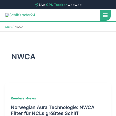
Live
GPS Tracker
weltweit
Zum
Inhalt
springen
Start
NWCA
NWCA
Reederei-News
Norwegian Aura Technologie: NWCA
Filter für NCLs größtes Schiff