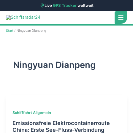
Live
GPS Tracker
weltweit
Zum
Inhalt
springen
Start
Ningyuan Dianpeng
Ningyuan Dianpeng
Schifffahrt Allgemein
Emissionsfreie Elektrocontainerroute
China: Erste See-Fluss-Verbindung