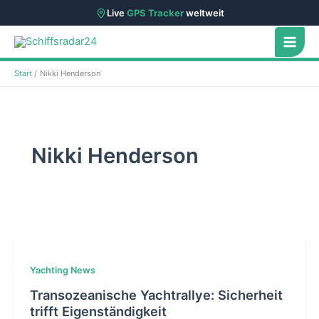
Live
GPS Tracker
weltweit
Zum
Inhalt
springen
Start
Nikki Henderson
Nikki Henderson
Yachting News
Transozeanische Yachtrallye: Sicherheit
trifft Eigenständigkeit