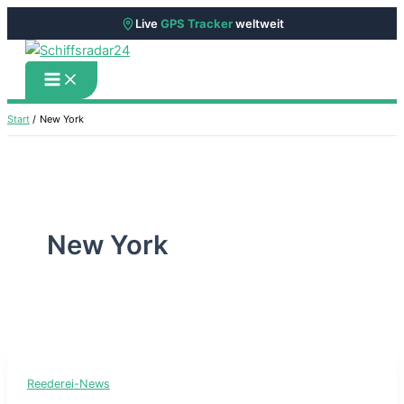
Live
GPS Tracker
weltweit
Zum
Inhalt
springen
Start
New York
New York
Reederei-News