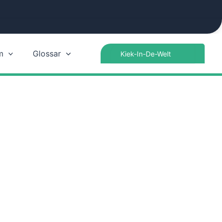
Search
m
Glossar
for: