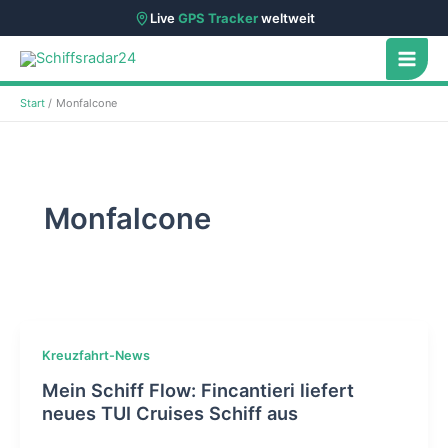
Live
GPS Tracker
weltweit
Zum
Inhalt
springen
Start
Monfalcone
Monfalcone
Kreuzfahrt-News
Mein Schiff Flow: Fincantieri liefert
neues TUI Cruises Schiff aus