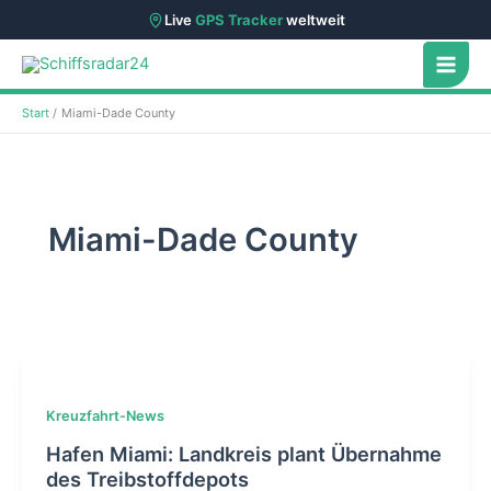
Live
GPS Tracker
weltweit
Zum
Inhalt
springen
Start
Miami-Dade County
Miami-Dade County
Kreuzfahrt-News
Hafen Miami: Landkreis plant Übernahme
des Treibstoffdepots