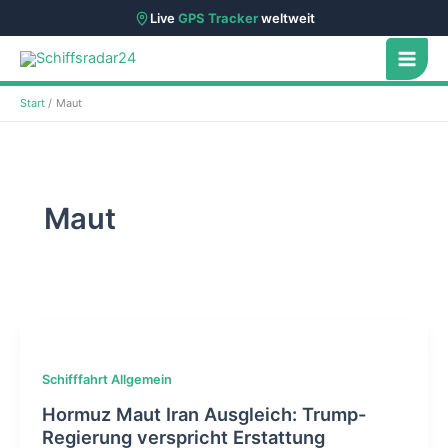
Live
GPS Tracker
weltweit
Zum
Inhalt
springen
Start
Maut
Maut
Schifffahrt Allgemein
Hormuz Maut Iran Ausgleich: Trump-
Regierung verspricht Erstattung