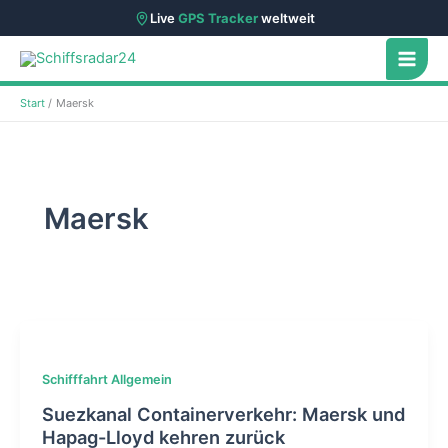
Live
GPS Tracker
weltweit
Zum
Inhalt
springen
Start
Maersk
Maersk
Schifffahrt Allgemein
Suezkanal Containerverkehr: Maersk und
Hapag-Lloyd kehren zurück