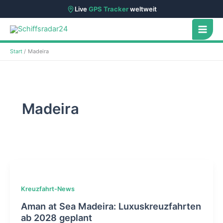
Live
GPS Tracker
weltweit
Zum
Inhalt
springen
Start
Madeira
Madeira
Kreuzfahrt-News
Aman at Sea Madeira: Luxuskreuzfahrten
ab 2028 geplant