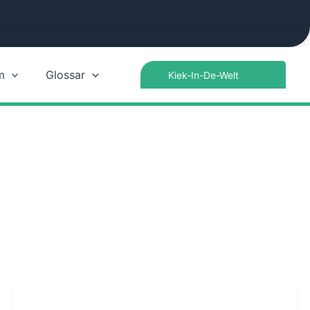
Search
m
Glossar
for: