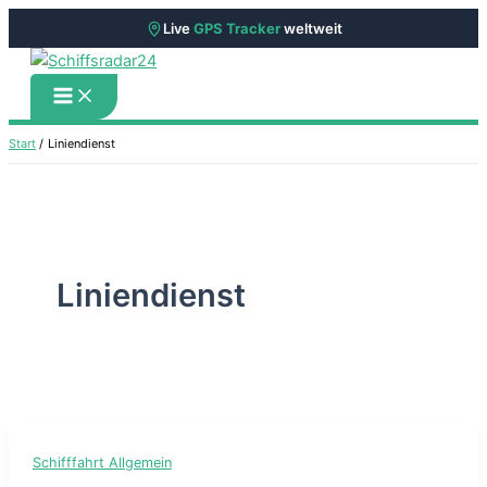
Live
GPS Tracker
weltweit
Zum
Inhalt
springen
Start
Liniendienst
Liniendienst
Schifffahrt Allgemein