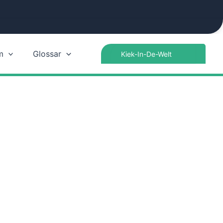
Search
m
Glossar
for: