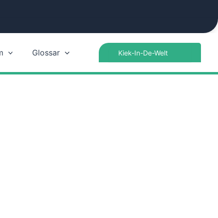
Search
m
Glossar
for: