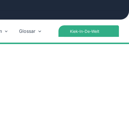
Search
m
Glossar
for: