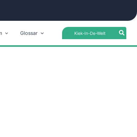
Search
m
Glossar
for: