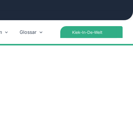
Search
m
Glossar
for: