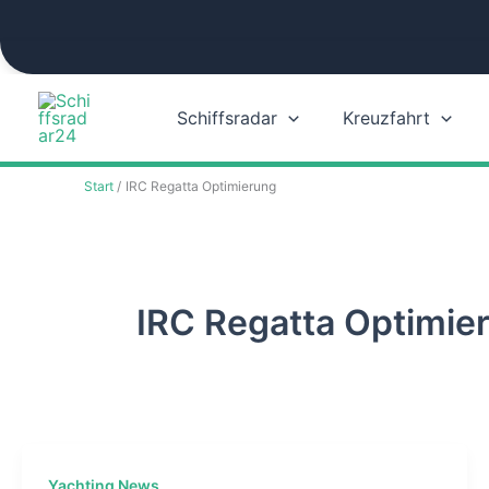
Zum
Inhalt
springen
Schiffsradar
Kreuzfahrt
Start
IRC Regatta Optimierung
IRC Regatta Optimie
Yachting News