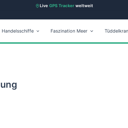
Live
GPS Tracker
weltweit
Handelsschiffe
Faszination Meer
Tüddelkra
rung