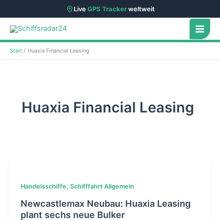
Live
GPS Tracker
weltweit
Zum
Inhalt
springen
Start
Huaxia Financial Leasing
Huaxia Financial Leasing
,
Handelsschiffe
Schifffahrt Allgemein
Newcastlemax Neubau: Huaxia Leasing
plant sechs neue Bulker