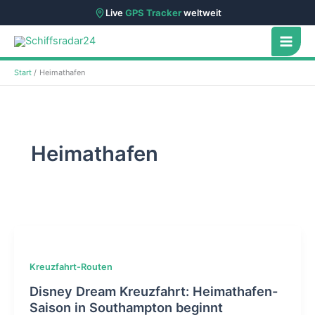
Live
GPS Tracker
weltweit
Zum
Inhalt
springen
Start
Heimathafen
Heimathafen
Kreuzfahrt-Routen
Disney Dream Kreuzfahrt: Heimathafen-
Saison in Southampton beginnt