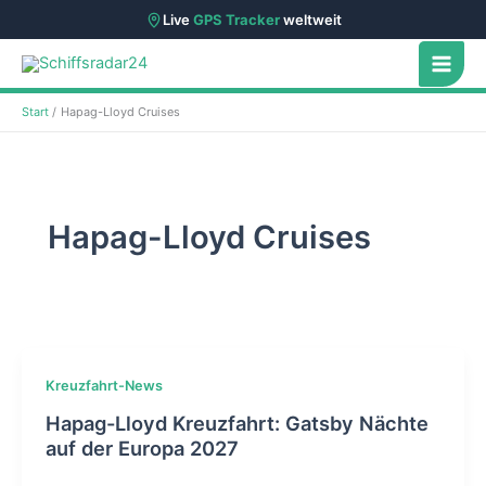
Live
GPS Tracker
weltweit
Zum
Inhalt
springen
Start
Hapag-Lloyd Cruises
Hapag-Lloyd Cruises
Kreuzfahrt-News
Hapag-Lloyd Kreuzfahrt: Gatsby Nächte
auf der Europa 2027