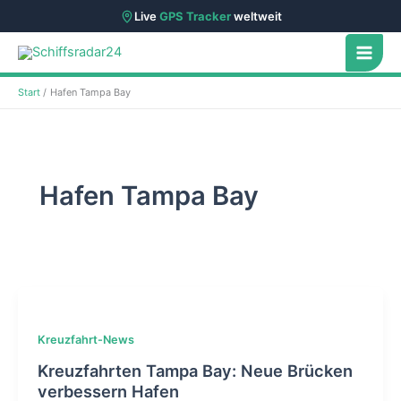
Live
GPS Tracker
weltweit
Zum
Inhalt
springen
Start
Hafen Tampa Bay
Hafen Tampa Bay
Kreuzfahrt-News
Kreuzfahrten Tampa Bay: Neue Brücken
verbessern Hafen