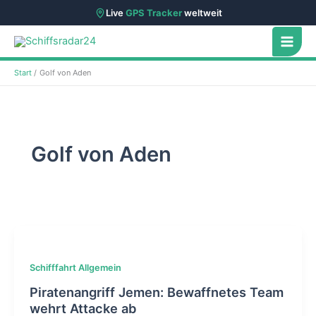
Live
GPS Tracker
weltweit
Zum
Inhalt
springen
Start
Golf von Aden
Golf von Aden
Schifffahrt Allgemein
Piratenangriff Jemen: Bewaffnetes Team
wehrt Attacke ab