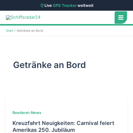
Live
GPS Tracker
weltweit
Zum
Inhalt
springen
Start
Getränke an Bord
Getränke an Bord
Reederei-News
Kreuzfahrt Neuigkeiten: Carnival feiert
Amerikas 250. Jubiläum