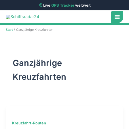
Live
GPS Tracker
weltweit
Zum
Inhalt
springen
Start
Ganzjährige Kreuzfahrten
Ganzjährige
Kreuzfahrten
Kreuzfahrt-Routen