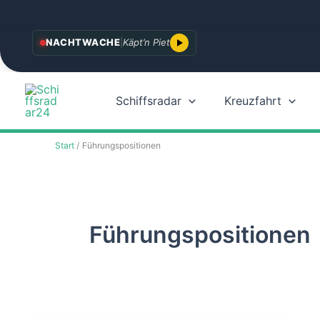
Zum
NACHTWACHE
|
Käpt’n Piet
Inhalt
springen
Schiffsradar
Kreuzfahrt
Start
Führungspositionen
Führungspositionen