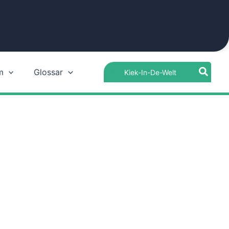
Search
m
Glossar
for: