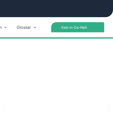
Search
m
Glossar
for: