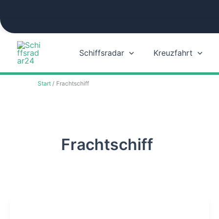
Zum
Inhalt
springen
Schiffsradar
Kreuzfahrt
Start
Frachtschiff
Frachtschiff