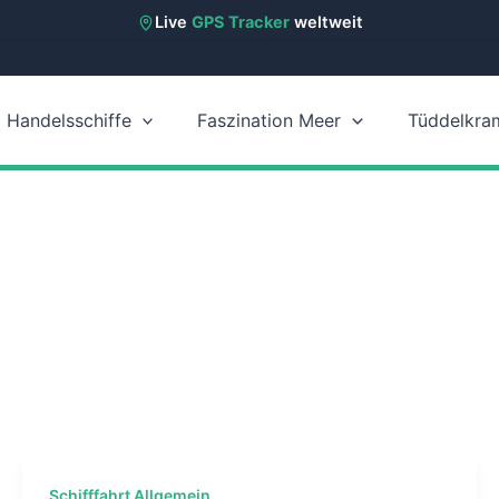
Live
GPS Tracker
weltweit
Handelsschiffe
Faszination Meer
Tüddelkra
Schifffahrt Allgemein