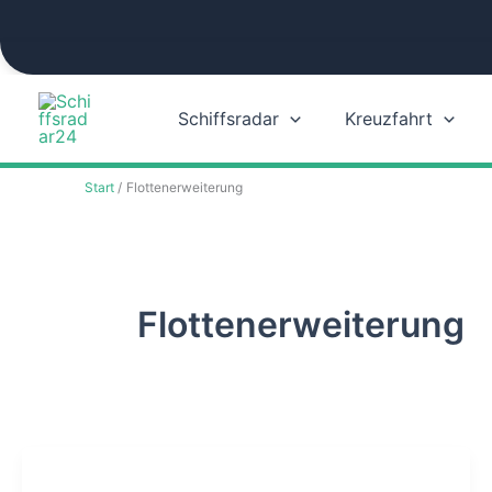
Zum
Inhalt
springen
Schiffsradar
Kreuzfahrt
Start
Flottenerweiterung
Flottenerweiterung