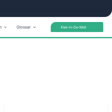
Search
m
Glossar
for: