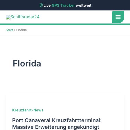
Live
GPS Tracker
weltweit
Zum
Inhalt
springen
Start
Florida
Florida
Kreuzfahrt-News
Port Canaveral Kreuzfahrtterminal:
Massive Erweiterung angekündigt