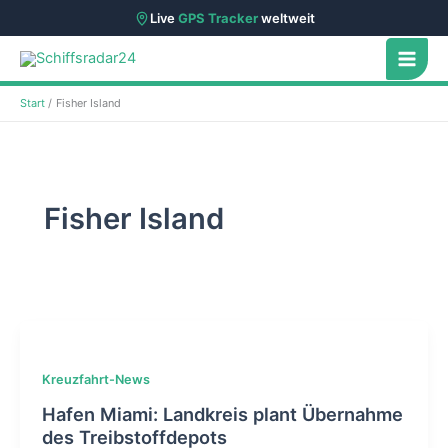
Live
GPS Tracker
weltweit
Zum
Inhalt
springen
Start
Fisher Island
Fisher Island
Kreuzfahrt-News
Hafen Miami: Landkreis plant Übernahme
des Treibstoffdepots