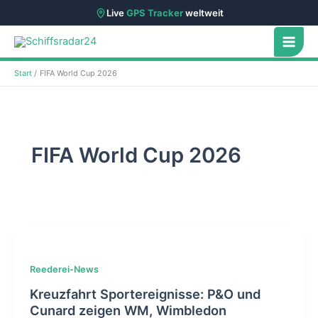
Live
GPS Tracker
weltweit
Zum
Inhalt
springen
Start
FIFA World Cup 2026
FIFA World Cup 2026
Reederei-News
Kreuzfahrt Sportereignisse: P&O und
Cunard zeigen WM, Wimbledon