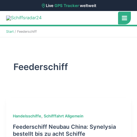
Live
GPS Tracker
weltweit
Zum
Inhalt
springen
Start
Feederschiff
Feederschiff
,
Handelsschiffe
Schifffahrt Allgemein
Feederschiff Neubau China: Synelysia
bestellt bis zu acht Schiffe