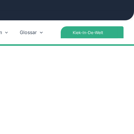
Search
m
Glossar
for: