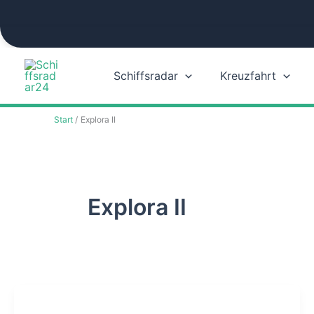
Zum
Inhalt
springen
Schiffsradar
Kreuzfahrt
Start
Explora II
Explora II