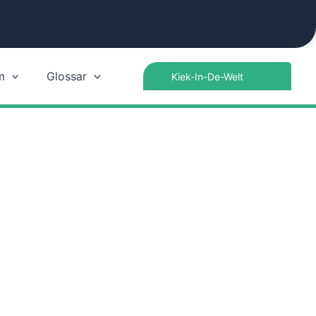
Search
m
Glossar
for: