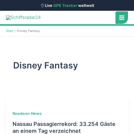
Live
GPS Tracker
weltweit
Zum
Inhalt
springen
Start
Disney Fantasy
Disney Fantasy
Reederei-News
Nassau Passagierrekord: 33.254 Gäste
an einem Tag verzeichnet